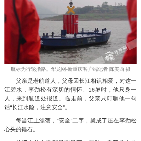
航标为行轮指路。华龙网-新重庆客户端记者 陈美西 摄
父亲是老航道人，父母因
长
江相识相爱，对这一
江碧水，李劲松有深切的情怀。16岁时，他只身一
人，来到航道处报道。临走前，父亲只叮嘱他一句
话“
长
江水险，注意安全”。
每当江上漂荡，“安全”二字，就成了压在李劲松
心头的锚石。