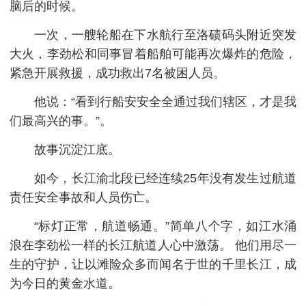
脑后的时候。
一次，一艘轮船在下水航行至洛碛码头附近突发
大火，李劲松和同事冒着船舶可能再次爆炸的危险，
紧急开展救援，成功救出7名被困人员。
他说：“看到行船安安全全通过我们辖区，才是我
们最高兴的事。”。
故事沉淀江底。
如今，长江渝北段已经连续25年没有发生过航道
责任安全事故和人员伤亡。
“标灯正常，航道畅通。”简单八个字，如江水涌
浪在李劲松一样的
长
江航道人心中激荡。 他们用尽一
生的守护，让以滩险众多而闻名于世的千里
长
江，成
为今日的黄金水道。