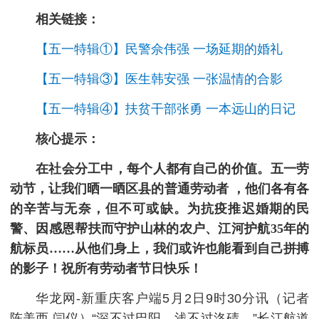
相关链接：
【五一特辑①】民警佘伟强 一场延期的婚礼
【五一特辑③】医生韩安强 一张温情的合影
【五一特辑④】扶贫干部张勇 一本远山的日记
核心提示：
在社会分工中，每个人都有自己的价值。五一劳
动节，让我们晒一晒区县的普通劳动者 ，他们各有各
的辛苦与无奈，但不可或缺。为抗疫推迟婚期的民
警、因感恩帮扶而守护山林的农户、江河护航35年的
航标员……从他们身上，我们或许也能看到自己拼搏
的影子！祝所有劳动者节日快乐！
华龙网-新重庆客户端5月2日9时30分讯（记者
陈美西 闫仪）“深不过巴阳，浅不过洛碛。”长江航道