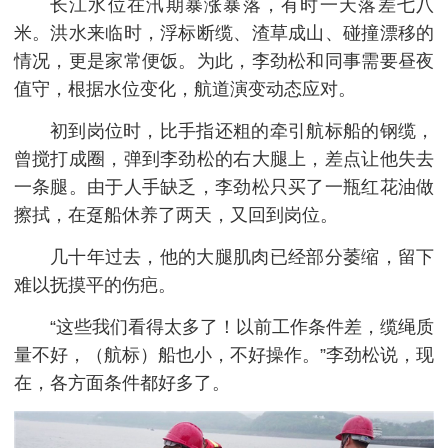
长
江水位在汛期暴涨暴落，有时一天落差七八
米。洪水来临时，浮标断缆、渣草成山、碰撞漂移的
情况，更是家常便饭。为此，李劲松和同事需要昼夜
值守，根据水位变化，航道演变动态应对。
初到岗位时，比手指还粗的牵引航标船的钢缆，
曾搅打成圈，弹到李劲松的右大腿上，差点让他失去
一条腿。由于人手缺乏，李劲松只买了一瓶红花油做
擦拭，在趸船休养了两天，又回到岗位。
几十年过去，他的大腿肌肉已经部分萎缩，留下
难以抚摸平的伤疤。
“这些我们看得太多了！以前工作条件差，缆绳质
量不好，（航标）船也小，不好操作。”李劲松说，现
在，各方面条件都好多了。