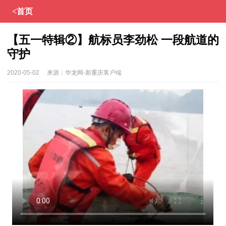
<首页
【五一特辑②】航标员李劲松 一段航道的
守护
2020-05-02
来源：
华龙网-新重庆客户端