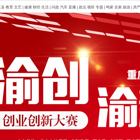
区县
教育
文艺
|
健康
财经
生活
|
问政
汽车
直播
|
政法
视听
专题
|
鸣家
史家
旅游
|
房