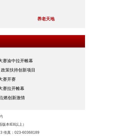
养老天地
新大赛渝中拉开帷幕
金 政策扶持创新项目
新大赛开赛
新大赛拉开帷幕
奖点燃创新激情
约
版本IE8以上）
真：023-60368189