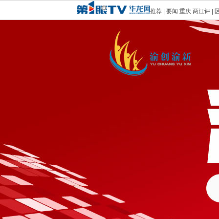
推荐
|
要闻
重庆
两江评
|