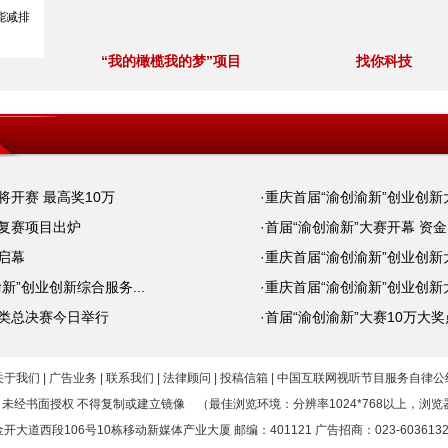
能减排
“我的橄榄我的梦”项目
找你科技
将开赛 最高奖10万
·重庆首届“渝创渝新”创业创
级复赛项目出炉
·首届“渝创渝新”大赛开幕 资
启幕
·重庆首届“渝创渝新”创业创
新”创业创新综合服务...
·重庆首届“渝创渝新”创业创
业类总决赛今日举行
·首届“渝创渝新”大赛10万大
关于我们
|
广告业务
|
联系我们
|
法律顾问
|
投稿信箱
|
中国互联网视听节目服务自律公
 未经书面授权 不得复制或建立镜像 （最佳浏览环境：分辨率1024*768以上，浏览器
道西段106号10栋移动新媒体产业大厦 邮编：401121 广告招商：023-60361323 传