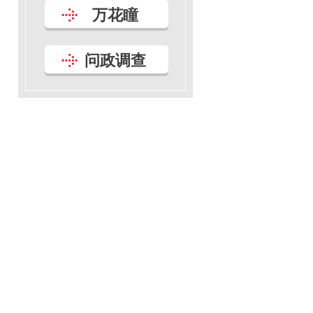
万花瞳
问政调查