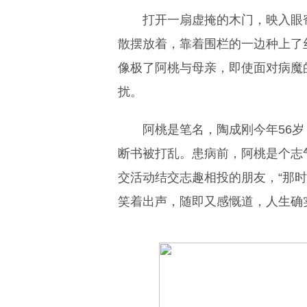
打开一扇虚掩的木门，映入眼
散摆放着，靠着围栏的一边种上了
像极了阿桃与母亲，即使面对病魔
扰。
阿桃是笔名，陶成刚今年56
断书被打乱。患病前，阿桃是个志
交活动结交志趣相投的朋友，“那
笑着出声，随即又感慨道，人生确