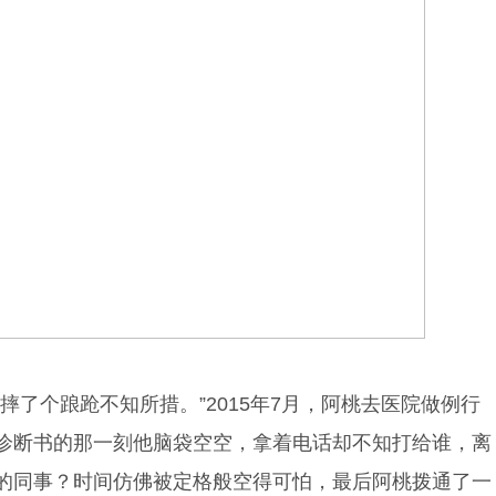
摔了个踉跄不知所措。”2015年7月，阿桃去医院做例行
诊断书的那一刻他脑袋空空，拿着电话却不知打给谁，离
的同事？时间仿佛被定格般空得可怕，最后阿桃拨通了一