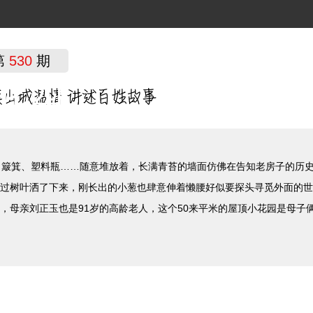
第
530
期
花园"
簸箕、塑料瓶……随意堆放着，长满青苔的墙面仿佛在告知老房子的历史
过树叶洒了下来，刚长出的小葱也肆意伸着懒腰好似要探头寻觅外面的世
，母亲刘正玉也是91岁的高龄老人，这个50来平米的屋顶小花园是母子俩