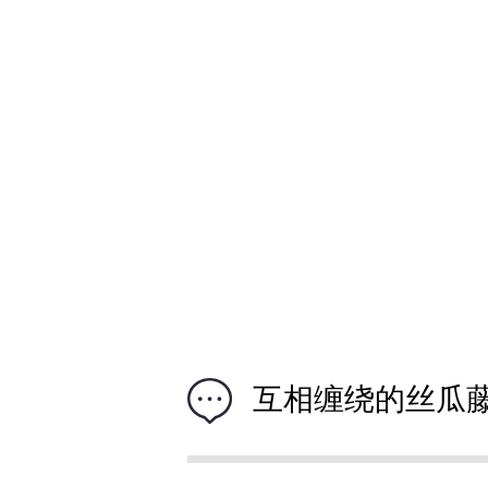
互相缠绕的丝瓜