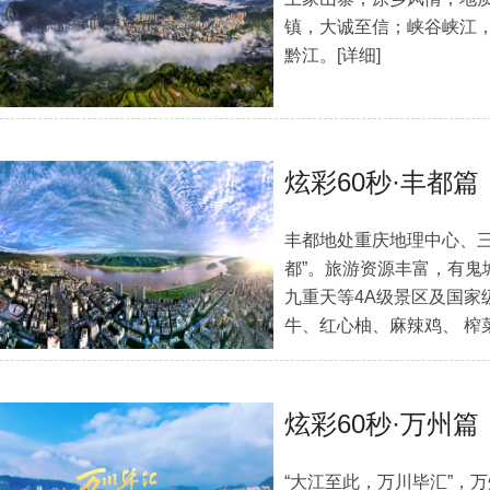
镇，大诚至信；峡谷峡江
黔江。
[详细]
炫彩60秒·丰都篇
丰都地处重庆地理中心、三
都”。旅游资源丰富，有鬼
九重天等4A级景区及国家
牛、红心柚、麻辣鸡、 榨
炫彩60秒·万州篇
“大江至此，万川毕汇”，