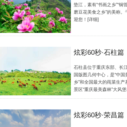
垫江，素有“书画之乡”“铜管
磨豆花美食之乡”的美称。
迎您！
[详细]
炫彩60秒·石柱篇
石柱县位于重庆东部、长江南
国版图几何中心，是“中国黄
乡”和全国最大的莼菜生产
景区“重庆最美森林”大风堡
炫彩60秒·荣昌篇