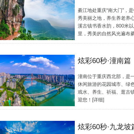
綦江地处重庆“南大门”，
秀美丽之地，养生养老养
溪古镇书香水韵，800米以
里，秀美的自然风光遍布
水…
[详细]
炫彩60秒·潼南篇
潼南位于重庆西北部，是
休闲旅游的花园城市、绿
戏水、养生、祈福、逛古
迎您！
[详细]
炫彩60秒·九龙坡