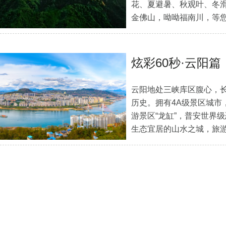
花、夏避暑、秋观叶、冬滑
金佛山，呦呦福南川，等
炫彩60秒·云阳篇
云阳地处三峡库区腹心，长
历史。拥有4A级景区城市
游景区“龙缸”，普安世界
生态宜居的山水之城，旅