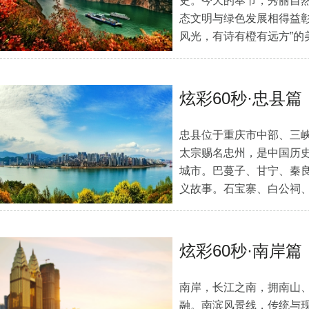
史。今天的奉节，秀丽自
态文明与绿色发展相得益彰
风光，有诗有橙有远方”的
炫彩60秒·忠县篇
忠县位于重庆市中部、三
太宗赐名忠州，是中国历史
城市。巴蔓子、甘宁、秦
义故事。石宝寨、白公祠、
山水·…
[详细]
炫彩60秒·南岸篇
南岸，长江之南，拥南山、
融。南滨风景线，传统与