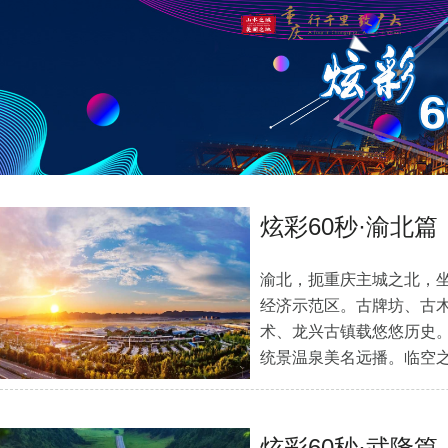
炫彩60秒·渝北篇
渝北，扼重庆主城之北，
经济示范区。古牌坊、古
术、龙兴古镇载悠悠历史
统景温泉美名远播。临空
细]
炫彩60秒·武隆篇