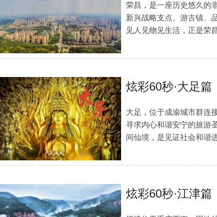
荣昌，是一座历史悠久的
新兴战略支点。游古镇、
见人见物见生活，正是荣
炫彩60秒·大足篇
大足，位于成渝城市群连
寻求内心和谐安宁的旅游
间仙境，是见证社会和谐
炫彩60秒·江津篇