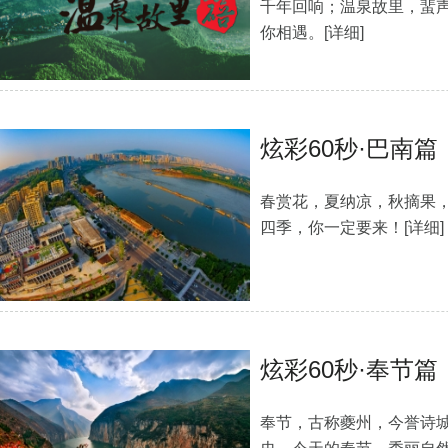
千年回响；温泉故里，蜚
你相遇。
[详细]
炫彩60秒·巴南篇
春赏花，夏纳凉，秋摘果
四季，你一定要来！
[详细]
炫彩60秒·奉节篇
奉节，古称夔州，今誉诗城