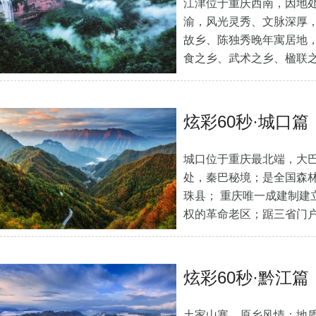
江津位于重庆西南，因地处
渝，风光灵秀、文脉深厚
故乡、陈独秀晚年寓居地
食之乡、武术之乡、楹联
乡。
[详细]
炫彩60秒·城口篇
城口位于重庆最北端，大
处，秦巴秘境；是全国森
珠县； 重庆唯一成建制建
权的革命老区；踞三省门
炫彩60秒·黔江篇
土家山寨，原乡风情；地