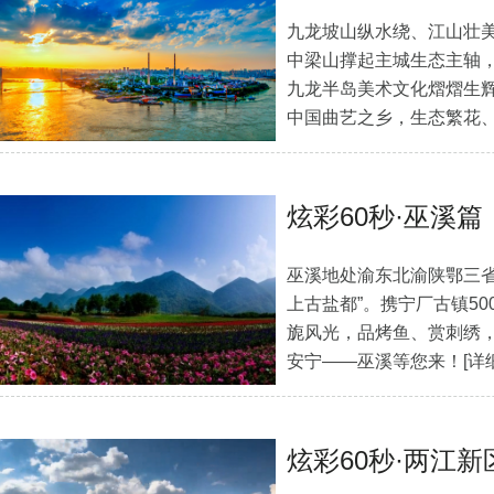
九龙坡山纵水绕、江山壮
中梁山撑起主城生态主轴
九龙半岛美术文化熠熠生
中国曲艺之乡，生态繁花
里璀璨绽放！
[详细]
炫彩60秒·巫溪篇
巫溪地处渝东北渝陕鄂三省
上古盐都”。携宁厂古镇5
旎风光，品烤鱼、赏刺绣
安宁——巫溪等您来！
[详
炫彩60秒·两江新