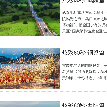
武隆地处重庆东南部乌江
陵风光之秀、乌江画廊之幽
博物馆”，是全国少有的拥有
景区”“国家级旅游度假区
[详细]
炫彩60秒·铜梁篇
赏旖旎醉人的绚丽风光，
名贤辈出的历史辉煌，品
美铜梁，予你眷念。
[详细]
炫彩60秒·酉阳篇