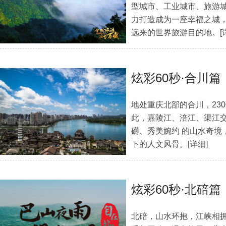
型城市、工业城市、旅游
力打造成为一座幸福之城
远来的世界旅游目的地。
[
炫彩60秒·合川篇
地处重庆北部的合川，23
此，嘉陵江、涪江、渠江
礴、秀美婉约 的山水奇境
下的人文风骨。
[详细]
炫彩60秒·北碚篇
北碚，山水环抱，江峡相