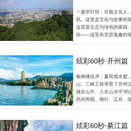
一盏学灯照，百载文化人
风。这里是文化与故事的
这里是生态与绿色的家园
坝——这里有宜居逸趣的惬
有“远方”。
[详细]
炫彩60秒·开州篇
春柳拂堤岸，夏荷戏水鸳
山。三峡工程孕育了开州汉
城在山中、人在山水中”的
色间奔跑、骑行、泛舟、
炫彩60秒·綦江篇