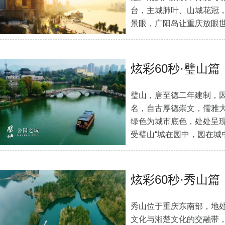
台，主城肺叶、山城花冠
景眼，广阳岛让重庆放眼
质，南岸，让生…
[详细]
炫彩60秒·璧山篇
璧山，唐至德二年建制，因
名，自古厚德崇文，儒雅大
绿色为城市底色，处处呈
受璧山“城在园中，园在城
城在…
[详细]
炫彩60秒·秀山篇
秀山位于重庆东南部，地
文化与湘楚文化的交融带