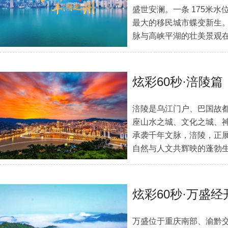
盛世安澜。一条 175米
最大的移民城市蝶变新生。
脉与高峡平湖的壮美景观
炫彩60秒·涪陵篇
涪陵是乌江门户、巴国故
座山水之城、文化之城、
承袭千年文脉，涪陵，正
自然与人文共辉映的蓬勃
炫彩60秒·万盛经
万盛位于重庆南部、渝黔