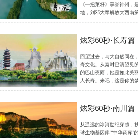
《一把菜籽》享誉神州，
地，刘邓大军解放大西南第
百年西街等…
[详细]
炫彩60秒·长寿篇
回望过去，与大自然同在
寿文化。从秦时巴清望见
的巴山夜雨，她是如此美
人长寿。来吧，这是你的
炫彩60秒·南川篇
从遥远的冰河世纪穿越，挟
球生物基因库”“中华药库”