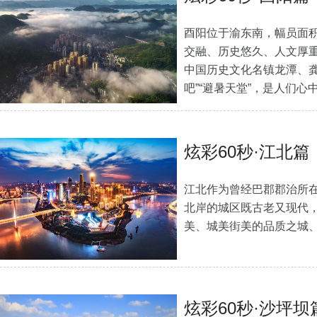
酉阳位于渝东南，幅员面积
交融、历史悠久、人文厚重
中国历史文化名镇龙潭、龚
吧”“避暑天堂”，是人们
炫彩60秒·江北篇
江北作为曾经巴郡郡治所
北岸的城区既古老又现代
美、城美街美的品质之城
炫彩60秒·沙坪坝