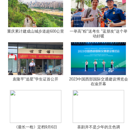
重庆累计建成山城步道超600公里
一举高"粽"送考生 "蓝朋友"这个举
动好暖
袁隆平"追星"学生证首公开
2023中国西部国际交通建设博览会
在渝开幕
《最长一枪》定档9月6日
喜剧并不是少年的主色调