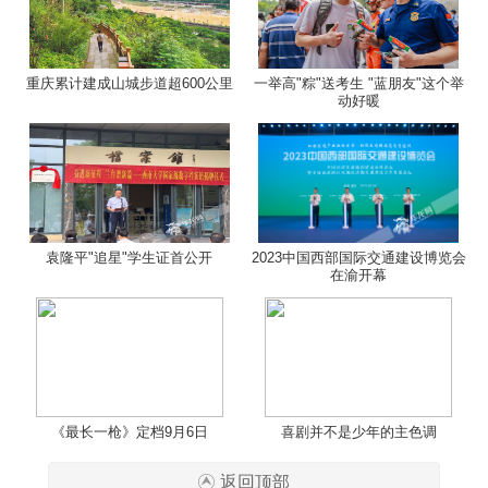
重庆累计建成山城步道超600公里
一举高"粽"送考生 "蓝朋友"这个举
动好暖
袁隆平"追星"学生证首公开
2023中国西部国际交通建设博览会
在渝开幕
《最长一枪》定档9月6日
喜剧并不是少年的主色调
返回顶部