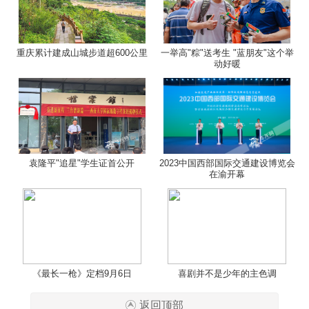
重庆累计建成山城步道超600公里
一举高"粽"送考生 "蓝朋友"这个举
动好暖
袁隆平"追星"学生证首公开
2023中国西部国际交通建设博览会
在渝开幕
《最长一枪》定档9月6日
喜剧并不是少年的主色调
返回顶部