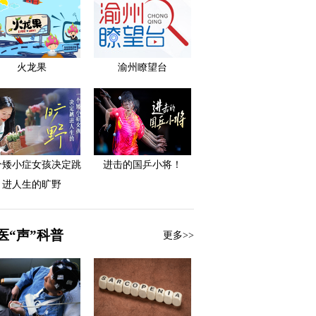
火龙果
渝州瞭望台
个矮小症女孩决定跳
进击的国乒小将！
进人生的旷野
医“声”科普
更多>>