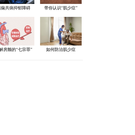
癫痫共病抑郁障碍
带你认识“肌少症”
解房颤的“七宗罪”
如何防治肌少症