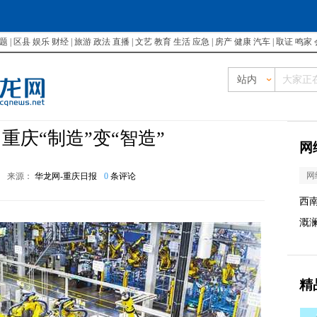
题
|
区县
娱乐
财经
|
旅游
政法
直播
|
文艺
教育
生活
应急
|
房产
健康
汽车
|
取证
鸣家
站内
重庆“制造”变“智造”
网
网
6
来源：
华龙网-重庆日报
0
条评论
西
溉
精