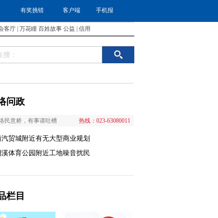
有奖挑错
客户端
手机报
会客厅
|
万花瞳
百姓故事
公益
|
信用
络问政
络民意桥，有事请吐槽
热线：023-63080011
南汽贸城附近有无大型商业规划
澜溪体育公园附近工地噪音扰民
品栏目