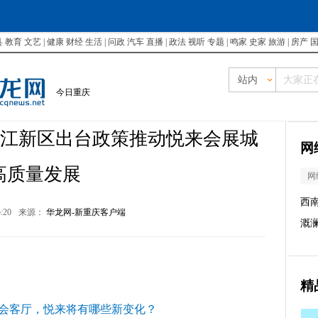
县
教育
文艺
|
健康
财经
生活
|
问政
汽车
直播
|
政法
视听
专题
|
鸣家
史家
旅游
|
房产
站内
今日重庆
 两江新区出台政策推动悦来会展城
网
高质量发展
网
西
5:20
来源：
华龙网-新重庆客户端
溉
精
市会客厅，悦来将有哪些新变化？