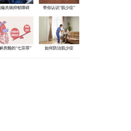
癫痫共病抑郁障碍
带你认识“肌少症”
解房颤的“七宗罪”
如何防治肌少症