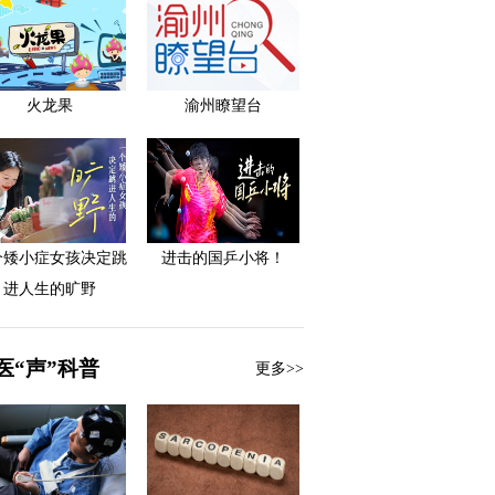
火龙果
渝州瞭望台
个矮小症女孩决定跳
进击的国乒小将！
进人生的旷野
医“声”科普
更多>>