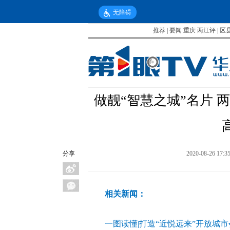
无障碍
推荐
|
要闻
重庆
两江评
|
区
做靓“智慧之城”名片
分享
2020-08-26 17:3
相关新闻：
一图读懂|打造“近悦远来”开放城