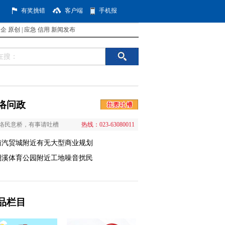
有奖挑错
客户端
手机报
国企
原创
|
应急
信用
新闻发布
络问政
络民意桥，有事请吐槽
热线：023-63080011
南汽贸城附近有无大型商业规划
澜溪体育公园附近工地噪音扰民
品栏目