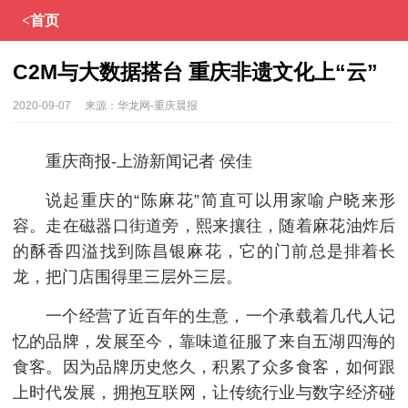
<首页
C2M与大数据搭台 重庆非遗文化上“云”
2020-09-07
来源：
华龙网-重庆晨报
重庆商报-上游新闻记者 侯佳
说起重庆的“陈麻花”简直可以用家喻户晓来形
容。走在磁器口街道旁，熙来攘往，随着麻花油炸后
的酥香四溢找到陈昌银麻花，它的门前总是排着长
龙，把门店围得里三层外三层。
一个经营了近百年的生意，一个承载着几代人记
忆的品牌，发展至今，靠味道征服了来自五湖四海的
食客。因为品牌历史悠久，积累了众多食客，如何跟
上时代发展，拥抱互联网，让传统行业与数字经济碰