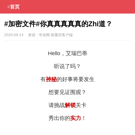
<首页
#加密文件#你真真真真真的Zhi道？
2020-09-14
来源：
华龙网-新重庆客户端
Hello，艾瑞巴蒂
听说了吗？
有
神秘
的好事将要发生
想要见证围观？
请挑战
解锁
关卡
秀出你的
实力
！