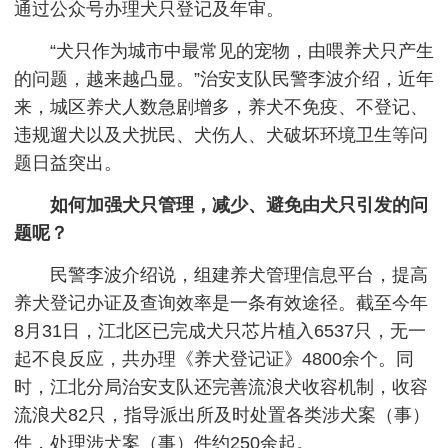
通过公众号办理犬只登记及年审。
“犬只作为城市中最常见的宠物，由喂养犬只产生
的问题，越来越凸显。”治安支队民警李波介绍，近年
来，城区养犬人数急剧增多，养犬不免疫、不登记、
违规遛犬以及犬扰民、犬伤人、犬破坏环境卫生等问
题日益突出。
如何加强犬只管理，减少、避免由犬只引发的问
题呢？
民警李波介绍说，组建养犬管理信息平台，提高
养犬登记办证及查询效率是一条有效途径。截至今年
8月31日，江北区已完成犬只芯片植入6537只，无一
起不良反应，共办理《养犬登记证》4800余个。同
时，江北分局治安支队还完善流浪犬收容机制，收容
流浪犬82只，指导派出所及时处置各类涉犬案（事）
件，处理涉犬案（事）件约250余起。