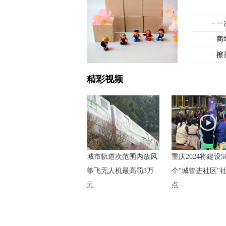
·
一
·
商
·
擦
精彩视频
城市轨道次范围内放风
重庆2024将建设5
筝飞无人机最高罚3万
个"城管进社区"
元
点