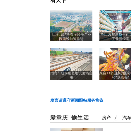
看天下
江津:团结湖数字经济产业
垫江:发展新质生产
园建设加速推进
工业强经济
招商车研科创基地试验场启
来自13个国家的国
用
验"龙抬头"
发言请遵守新闻跟帖服务协议
房产
汽