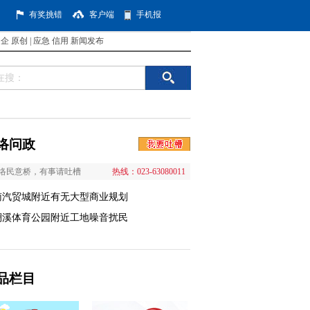
有奖挑错
客户端
手机报
国企
原创
|
应急
信用
新闻发布
络问政
络民意桥，有事请吐槽
热线：023-63080011
南汽贸城附近有无大型商业规划
澜溪体育公园附近工地噪音扰民
品栏目