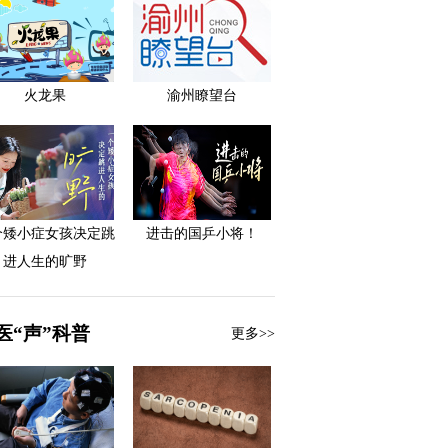
火龙果
渝州瞭望台
个矮小症女孩决定跳
进击的国乒小将！
进人生的旷野
医“声”科普
更多>>