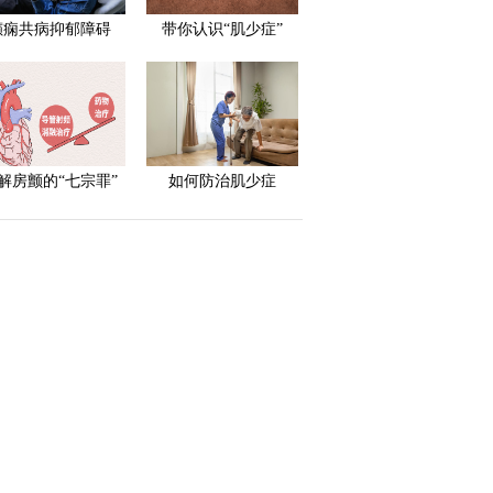
癫痫共病抑郁障碍
带你认识“肌少症”
解房颤的“七宗罪”
如何防治肌少症