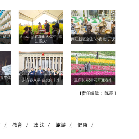
力 赋能
Amazing!在花田火锅中"感
两江新区金山"小夜校"开课
知重庆"
际青年体
东方春来早 奋发向未来
重庆长寿湖:花开迎春来
[责任编辑： 陈霞 ]
车
教育
政 法
旅游
健康