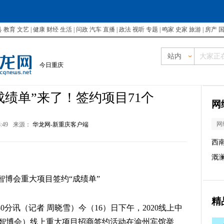
县
教育
文艺
|
健康
财经
生活
|
问政
汽车
直播
|
政法
视听
专题
|
鸣家
史家
旅游
|
房产
站内
今日重庆
“成绩单”来了！签约项目71个
网
网
8:49
来源：
华龙网-新重庆客户端
西
溉
上智博会重大项目签约“成绩单”
精
30分讯（记者 周晓雪）今（16）日下午，2020线上中
上智博会）线上重大项目招商签约活动在渝州宾馆举