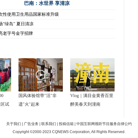
巴南：水世界 享清凉
次性使用卫生用品国家标准升级
场“绿岛” 夏日清凉
亮老字号金字招牌
00
国风体验馆带"活"非
Vlog｜满目金黄香百里
社区试
遗"火"起来
醉美春天到潼南
关于我们
|
广告业务
|
联系我们
|
投稿信箱
|
中国互联网视听节目服务自律公约
Copyright ©2000-2023
CQNEWS Corporation
, All Rights Reserved.