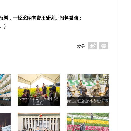
报料，一经采纳有费用酬谢。报料微信：
3。）
分享
力 赋能
Amazing!在花田火锅中"感
两江新区金山"小夜校"开课
知重庆"