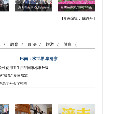
际青年体
东方春来早 奋发向未来
重庆长寿湖:花开迎春来
[责任编辑： 陈丹丹 ]
车
教育
政 法
旅游
健康
巴南：水世界 享清凉
次性使用卫生用品国家标准升级
场“绿岛” 夏日清凉
亮老字号金字招牌