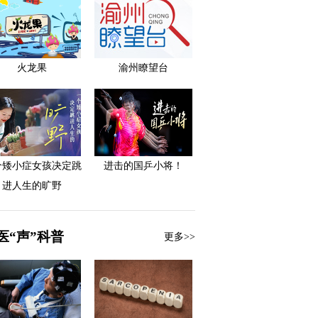
火龙果
渝州瞭望台
个矮小症女孩决定跳
进击的国乒小将！
进人生的旷野
医“声”科普
更多>>