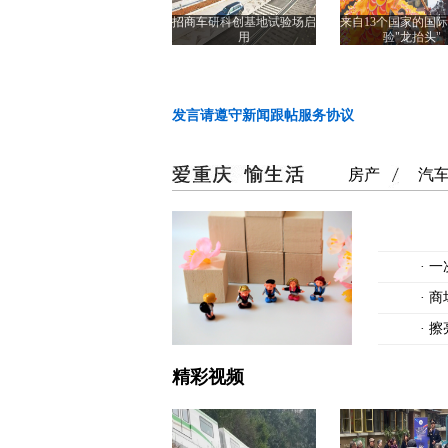
招商车研科创基地试验场启
来自13个国家的国
用
验"龙抬头"
发言请遵守新闻跟帖服务协议
房产
汽
·
一
·
商
·
擦
精彩视频