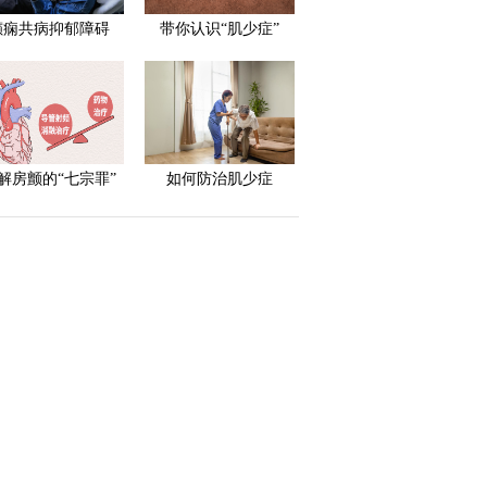
癫痫共病抑郁障碍
带你认识“肌少症”
解房颤的“七宗罪”
如何防治肌少症