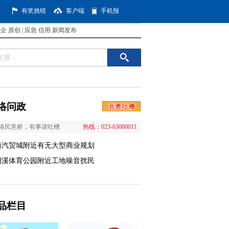
有奖挑错
客户端
手机报
国企
原创
|
应急
信用
新闻发布
络问政
络民意桥，有事请吐槽
热线：023-63080011
南汽贸城附近有无大型商业规划
澜溪体育公园附近工地噪音扰民
品栏目