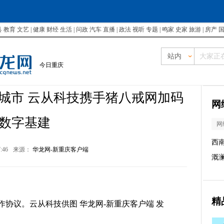
县
教育
文艺
|
健康
财经
生活
|
问政
汽车
直播
|
政法
视听
专题
|
鸣家
史家
旅游
|
房产
站内
今日重庆
座城市 云从科技携手猪八戒网加码
网
数字基建
网
西
7:46
来源：
华龙网-新重庆客户端
溉
精
协议。云从科技供图 华龙网-新重庆客户端 发