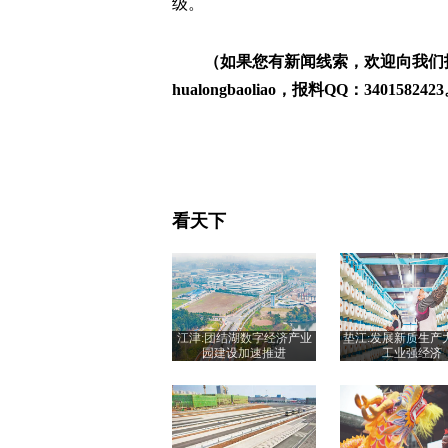
级。
（如果您有新闻线索，欢迎向我们
hualongbaoliao，报料QQ：340158242
看天下
江津:团结湖数字经济产业
垫江:发展新质生产
园建设加速推进
工业强经济