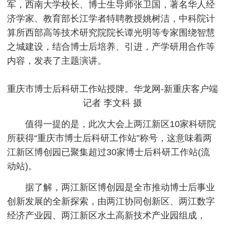
军，西南大学校长、博士生导师张卫国，著名华人经
济学家、教育部长江学者特聘教授姚树洁，中科院计
算所西部高等技术研究院院长谭光明等专家围绕智慧
之城建设，结合博士后培养、引进，产学研用合作等
内容，发表了主题演讲。
重庆市博士后科研工作站授牌。华龙网-新重庆客户端
记者 李文科 摄
值得一提的是，此次大会上两江新区10家科研院
所获得“重庆市博士后科研工作站”称号，这意味着两
江新区博创园已聚集超过30家博士后科研工作站(流
动站)。
据了解，两江新区博创园是全市推动博士后事业
创新发展的全新探索，由两江协同创新区、两江数字
经济产业园、两江新区水土高新技术产业园组成，