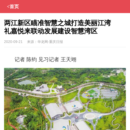
<首页
两江新区瞄准智慧之城打造美丽江湾
礼嘉悦来联动发展建设智慧湾区
2020-09-21
来源：
华龙网-重庆日报
记者 陈钧 见习记者 王天翊