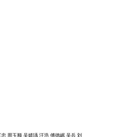
忠 周玉顺 吴婧瑀 汪浩 傅德岷 吴兵 刘