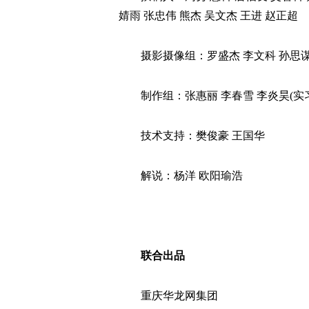
婧雨 张忠伟 熊杰 吴文杰 王进 赵正超
摄影摄像组：罗盛杰 李文科 孙思谋
制作组：张惠丽 李春雪 李炎昊(实习
技术支持：樊俊豪 王国华
解说：杨洋 欧阳瑜浩
联合出品
重庆华龙网集团