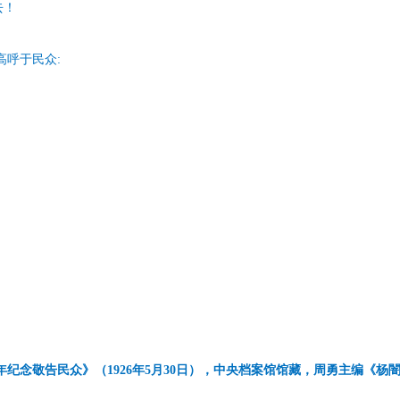
去！
高呼于民众:
纪念敬告民众》（1926年5月30日），中央档案馆馆藏，周勇主编《杨闇