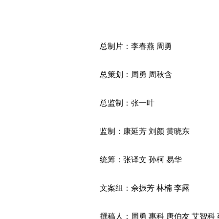
总制片：李春燕 周勇
总策划：周勇 周秋含
总监制：张一叶
监制：康延芳 刘颜 黄晓东
统筹：张译文 孙柯 易华
文案组：佘振芳 林楠 李露
撰稿人：周勇 惠科 唐伯友 艾智科 蔡