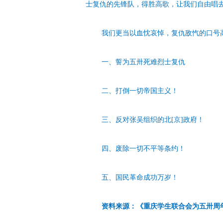
士复仇的先锋队，得胜高歌，让我们自由唱
我们更当以血忱哀悼，复仇敌忾的口号
一、誓为五卅死难烈士复仇
二、打倒一切帝国主义！
三、反对张吴组织的北[京]政府！
四、废除一切不平等条约！
五、国民革命成功万岁！
资料来源：《重庆学生联合会为五卅周年