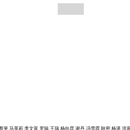
斐 马英莉 李文富 罗辑 王瑞 杨向昆 谢丹 冯雪霞 耿密 杨湛 洪富