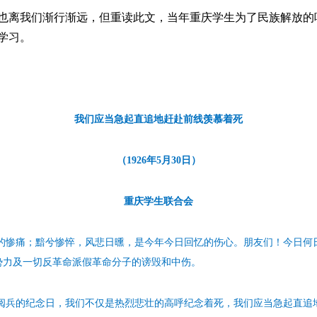
也离我们渐行渐远，但重读此文，当年重庆学生为了民族解放的
学习。
我们应当急起直追地赶赴前线羡慕着死
（1926年5月30日）
重庆学生联合会
的惨痛；黯兮惨悴，风悲日曛，是今年今日回忆的伤心。朋友们！今日何
势力及一切反革命派假革命分子的谤毁和中伤。
阅兵的纪念日，我们不仅是热烈悲壮的高呼纪念着死，我们应当急起直追