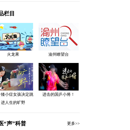
品栏目
火龙果
渝州瞭望台
个矮小症女孩决定跳
进击的国乒小将！
进人生的旷野
医“声”科普
更多>>