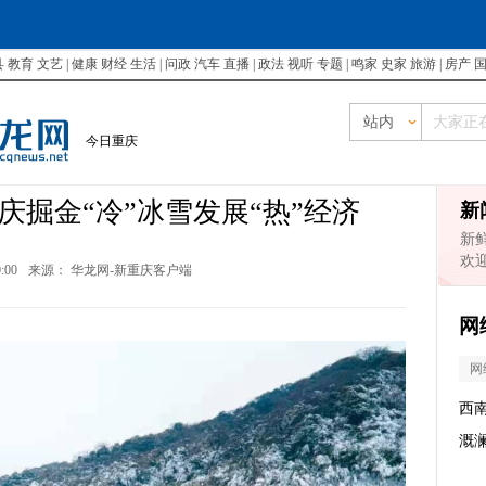
县
教育
文艺
|
健康
财经
生活
|
问政
汽车
直播
|
政法
视听
专题
|
鸣家
史家
旅游
|
房产
站内
今日重庆
 重庆掘金“冷”冰雪发展“热”经济
新
新
欢
0:00
来源：
华龙网-新重庆客户端
网
网
西
溉