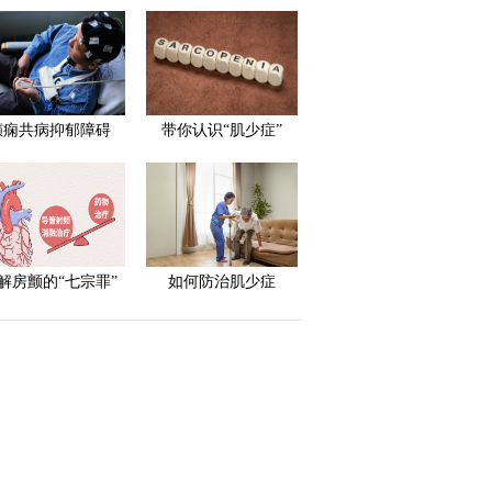
癫痫共病抑郁障碍
带你认识“肌少症”
解房颤的“七宗罪”
如何防治肌少症