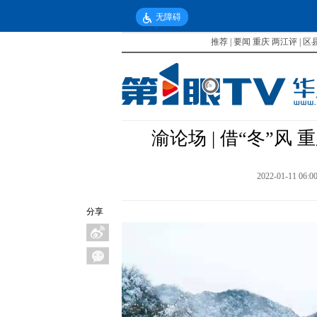
无障碍
推荐
|
要闻
重庆
两江评
|
区
渝论场 | 借“冬”风
2022-01-11 06:0
分享