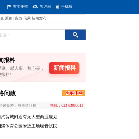
有奖挑错
客户端
手机报
国企
原创
|
应急
信用
新闻发布
闻报料
新闻报料
鲜事、感人事、烦心事，
迎报料!
络问政
络民意桥，有事请吐槽
热线：023-63080011
南汽贸城附近有无大型商业规划
澜溪体育公园附近工地噪音扰民