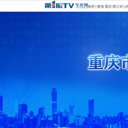
推荐
|
要闻
重庆
两江评
|