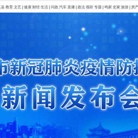
区县
教育
文艺
|
健康
财经
生活
|
问政
汽车
直播
|
政法
视听
专题
|
鸣家
史家
旅游
|
房