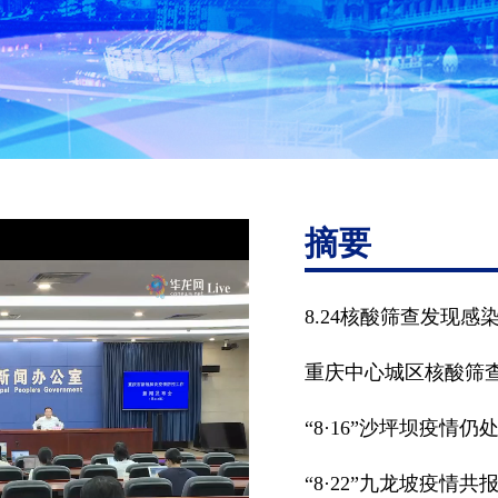
摘要
8.24核酸筛查发现感
重庆中心城区核酸筛
“8·16”沙坪坝疫情
“8·22”九龙坡疫情共