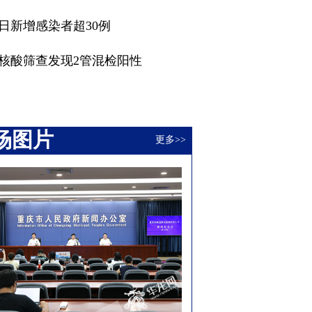
每日新增感染者超30例
区核酸筛查发现2管混检阳性
场图片
更多>>