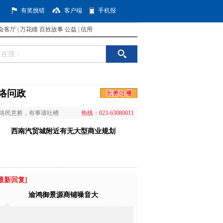
有奖挑错
客户端
手机报
会客厅
|
万花瞳
百姓故事
公益
|
信用
络问政
络民意桥，有事请吐槽
热线：023-63080011
西南汽贸城附近有无大型商业规划
最新回复
]
渝鸿御景源商铺噪音大