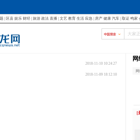
题
|
区县
娱乐
财经
|
旅游
政法
直播
|
文艺
教育
生活
应急
|
房产
健康
汽车
|
取证
鸣家
网
2018-11-10 10:24:27
网
2018-11-09 18:12:10
[