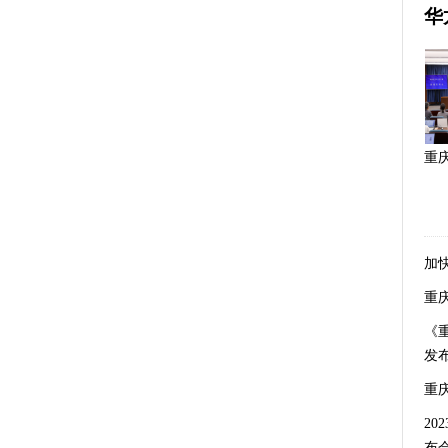
华
重
加
重
《
发
重
2
布