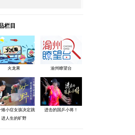
品栏目
火龙果
渝州瞭望台
个矮小症女孩决定跳
进击的国乒小将！
进人生的旷野