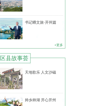
书记晒文旅·开州篇
+更多
区县故事荟
天地歌乐 人文沙磁
帅乡帅湖 开心开州