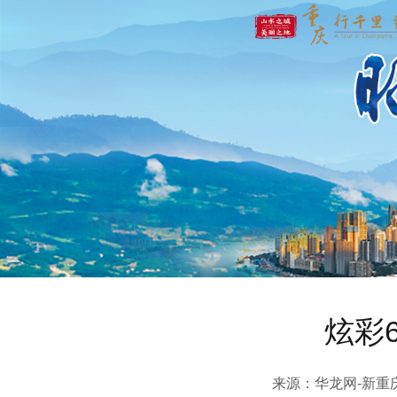
炫彩
来源：华龙网-新重