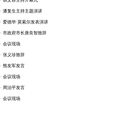
·
胡文容主持开幕式
·
潘复生主持主题演讲
·
爱德华·莫索尔发表演讲
·
市政府市长唐良智致辞
·
会议现场
·
张义珍致辞
·
熊友军发言
·
会议现场
·
周治平发言
·
会议现场