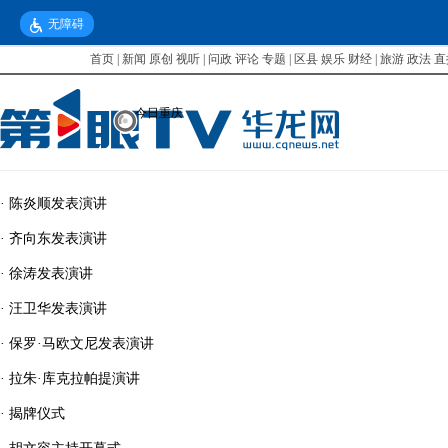
无障碍
首页
|
新闻
原创
视听
|
问政
评论
专题
|
区县
娱乐
财经
|
旅游
政法
直
今日重庆
·
陈炎顺发表演讲
·
齐向东发表演讲
·
徐涛发表演讲
·
汪卫华发表演讲
·
保罗·马欧文尼发表演讲
·
拉朱·库克拉帕提演讲
·
揭牌仪式