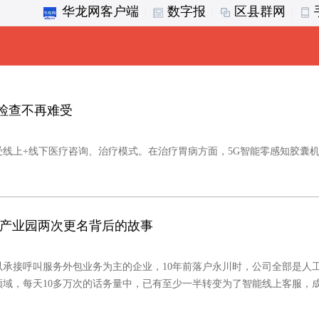
华龙网客户端
数字报
区县群网
|
|
|
胃检查不再难受
线上+线下医疗咨询、治疗模式。在治疗胃病方面，5G智能零感知胶囊
据产业园两次更名背后的故事
以承接呼叫服务外包业务为主的企业，10年前落户永川时，公司全部是人
领域，每天10多万次的话务量中，已有至少一半转变为了智能线上客服，