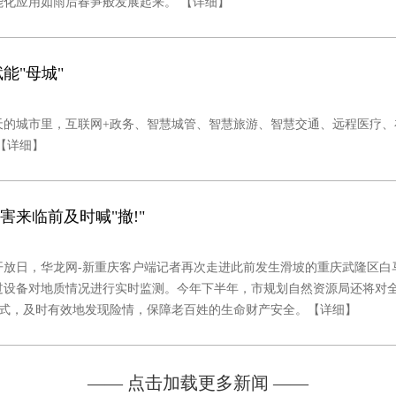
能化应用如雨后春笋般发展起来。
【详细】
能"母城"
的城市里，互联网+政务、智慧城管、智慧旅游、智慧交通、远程医疗、
【详细】
害来临前及时喊"撤!"
开放日，华龙网-新重庆客户端记者再次走进此前发生滑坡的重庆武隆区白
过设备对地质情况进行实时监测。今年下半年，市规划自然资源局还将对
方式，及时有效地发现险情，保障老百姓的生命财产安全。
【详细】
—— 点击加载更多新闻 ——