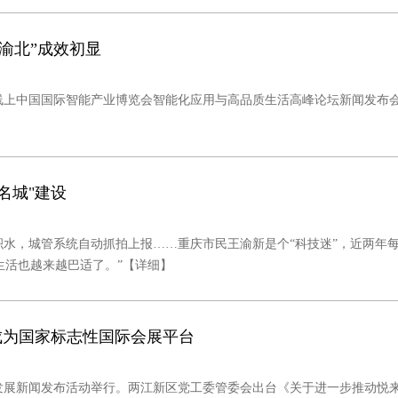
渝北”成效初显
20线上中国国际智能产业博览会智能化应用与高品质生活高峰论坛新闻发
】
名城"建设
水，城管系统自动抓拍上报……重庆市民王渝新是个“科技迷”，近两年
生活也越来越巴适了。”
【详细】
年成为国家标志性国际会展平台
发展新闻发布活动举行。两江新区党工委管委会出台《关于进一步推动悦